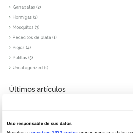
Garrapatas
(2)
Hormigas
(2)
Mosquitos
(3)
Pececitos de plata
(1)
Piojos
(4)
Polillas
(5)
Uncategorized
(1)
Últimos artículos
Feb 14, 2025
Consejos para detectar la plaga y
eliminar pulgas en casa
Uso responsable de sus datos
Nosotros y
nuestros 1022 socios
procesamos sus datos pers