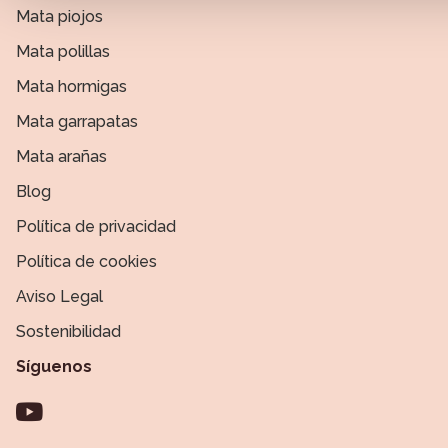
uso que haga del sitio web con nuestros partners de redes so
Mata piojos
web, quienes pueden combinarla con otra información que l
Mata polillas
hayan recopilado a partir del uso que haya hecho de sus serv
Mata hormigas
Mata garrapatas
Mata arañas
Blog
Política de privacidad
Política de cookies
Aviso Legal
Sostenibilidad
Síguenos