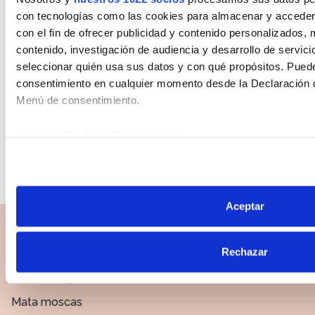
con tecnologías como las cookies para almacenar y acceder 
Feb 14, 2025
con el fin de ofrecer publicidad y contenido personalizados, 
Tipos de cucarachas y cómo acabar
contenido, investigación de audiencia y desarrollo de servici
seleccionar quién usa sus datos y con qué propósitos. Puede
con ellas
consentimiento en cualquier momento desde la Declaración d
Menú de consentimiento.
Feb 14, 2025
Si lo permite, también quisiéramos:
¿Cuál es el mejor antipiojos para
Recopilar información sobre su ubicación geográfica 
eliminarlos al 100?
de varios metros
Identificar su dispositivo analizándolo activamente p
específicas (huellas digitales)
Aceptar
Obtenga más información sobre cómo se procesan sus datos
Soluciones para
preferencias en la
sección de datos
. Puede cambiar o retir
Rechazar
Mata cucarachas
cualquier momento en la Declaración de cookies.
Mata mosquitos
Las cookies de este sitio web se usan para personalizar el c
Mata moscas
funciones de redes sociales y analizar el tráfico. Además, 