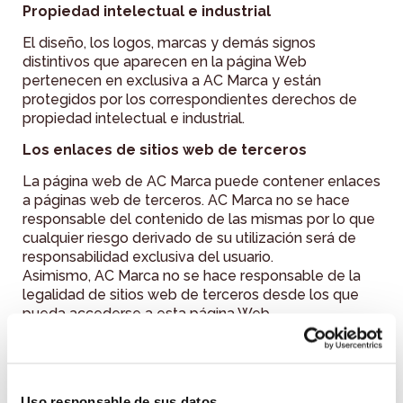
Propiedad intelectual e industrial
El diseño, los logos, marcas y demás signos
distintivos que aparecen en la página Web
pertenecen en exclusiva a AC Marca y están
protegidos por los correspondientes derechos de
propiedad intelectual e industrial.
Los enlaces de sitios web de terceros
La página web de AC Marca puede contener enlaces
a páginas web de terceros. AC Marca no se hace
responsable del contenido de las mismas por lo que
cualquier riesgo derivado de su utilización será de
responsabilidad exclusiva del usuario.
Asimismo, AC Marca no se hace responsable de la
legalidad de sitios web de terceros desde los que
pueda accederse a esta página Web.
Responsabilidad de los contenidos
AC Marca como titular de esta página Web se
reserva el derecho a realizar, sin previo aviso,
Uso responsable de sus datos