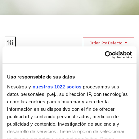
Orden Por Defecto
Bolsas Protección
Pinza Atrapaolor
Uso responsable de sus datos
antipolillas y antiácaros
antipolillas y antiácaros
Nosotros y
nuestros 1022 socios
procesamos sus
datos personales, p.ej., su dirección IP, con tecnologías
como las cookies para almacenar y acceder la
información en su dispositivo con el fin de ofrecer
publicidad y contenido personalizados, medición de
Pinzas Fragance
Pinzas Protección
publicidad y contenido, investigación de audiencia y
antipolillas y antiácaros
antipolillas y antiácaros
desarrollo de servicios. Tiene la opción de seleccionar
para armarios
quién usa sus datos y con qué propósitos. Puede