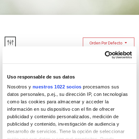
Orden Por Defecto
Bolsas Protección
Pinza Atrapaolor
Uso responsable de sus datos
antipolillas y antiácaros
antipolillas y antiácaros
Nosotros y
nuestros 1022 socios
procesamos sus
datos personales, p.ej., su dirección IP, con tecnologías
como las cookies para almacenar y acceder la
información en su dispositivo con el fin de ofrecer
publicidad y contenido personalizados, medición de
Pinzas Fragance
Pinzas Protección
publicidad y contenido, investigación de audiencia y
antipolillas y antiácaros
antipolillas y antiácaros
desarrollo de servicios. Tiene la opción de seleccionar
para armarios
quién usa sus datos y con qué propósitos. Puede