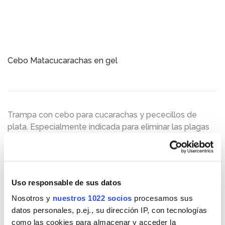
Cebo Matacucarachas en gel
Trampa con cebo para cucarachas y pececillos de
plata. Especialmente indicada para eliminar las plagas
en cocinas, despensas y fregaderos. El atrayente hace
que las…
Uso responsable de sus datos
Nosotros y
nuestros 1022 socios
procesamos sus
datos personales, p.ej., su dirección IP, con tecnologías
Cebo Matahormigas en gel
como las cookies para almacenar y acceder la