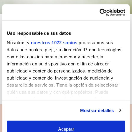
Uso responsable de sus datos
Orden Por Defecto
Nosotros y
nuestros 1022 socios
procesamos sus
datos personales, p.ej., su dirección IP, con tecnologías
como las cookies para almacenar y acceder la
información en su dispositivo con el fin de ofrecer
publicidad y contenido personalizados, medición de
Aerosoles 2en1 mata y
publicidad y contenido, investigación de audiencia y
protege
desarrollo de servicios. Tiene la opción de seleccionar
quién usa sus datos y con qué propósitos. Puede
cambiar o retirar su consentimiento en cualquier
momento desde la Declaración de cookies o clicando en
Mostrar detalles
el Menú de consentimiento.
Soluciones para
Mata cucarachas
Si lo permite, también quisiéramos:
Aceptar