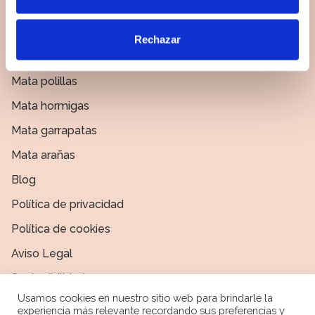
Mata mosquitos
Recopilar información sobre su ubicación
geográfica que puede tener una precisión de varios
Mata moscas
Rechazar
metros
Mata piojos
Identificar su dispositivo analizándolo activamente
para buscar características específicas (huellas
Mata polillas
digitales)
Mata hormigas
Obtenga más información sobre cómo se procesan sus
datos personales y establezca sus preferencias en la
Mata garrapatas
sección de datos
. Puede cambiar o retirar su
Mata arañas
consentimiento en cualquier momento en la Declaración
Blog
de cookies.
Política de privacidad
Las cookies de este sitio web se usan para personalizar
Política de cookies
el contenido y los anuncios, ofrecer funciones de redes
sociales y analizar el tráfico. Además, compartimos
Aviso Legal
información sobre el uso que haga del sitio web con
Sostenibilidad
nuestros partners de redes sociales, publicidad y análisis
web, quienes pueden combinarla con otra información
Usamos cookies en nuestro sitio web para brindarle la
Síguenos
experiencia más relevante recordando sus preferencias y
que les haya proporcionado o que hayan recopilado a