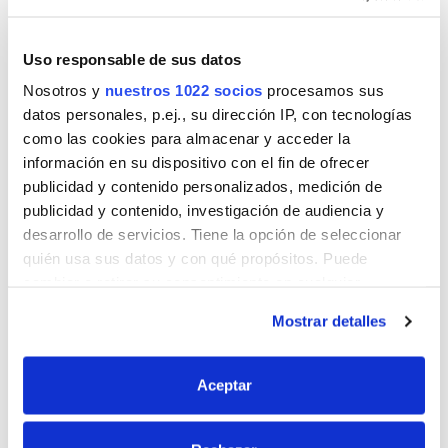
Uso responsable de sus datos
Nosotros y
nuestros 1022 socios
procesamos sus
datos personales, p.ej., su dirección IP, con tecnologías
Cebo Matahormigas en gel
como las cookies para almacenar y acceder la
información en su dispositivo con el fin de ofrecer
publicidad y contenido personalizados, medición de
publicidad y contenido, investigación de audiencia y
Trampa con cebo para hormigas y pececillos de plata.
desarrollo de servicios. Tiene la opción de seleccionar
Especialmente indicada para eliminar las colonias en
quién usa sus datos y con qué propósitos. Puede
cocinas, despensas y fregaderos. El atrayente hace
cambiar o retirar su consentimiento en cualquier
que las…
momento desde la Declaración de cookies o clicando en
Mostrar detalles
el Menú de consentimiento.
Si lo permite, también quisiéramos:
Aceptar
Recopilar información sobre su ubicación
geográfica que puede tener una precisión de varios
Jeringa Matahormigas