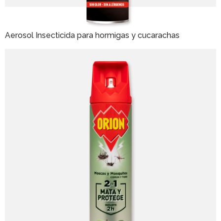
Aerosol Insecticida para hormigas y cucarachas