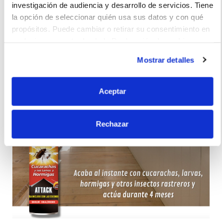
investigación de audiencia y desarrollo de servicios. Tiene
la opción de seleccionar quién usa sus datos y con qué
propósitos. Puede cambiar o retirar su consentimiento en
cualquier momento desde la Declaración de cookies o
clicando en el Menú de consentimiento.
Mostrar detalles
Si lo permite, también quisiéramos:
Recopilar información sobre su ubicación
Aceptar
geográfica que puede tener una precisión de varios
metros
Rechazar
Identificar su dispositivo analizándolo activamente
para buscar características específicas (huellas
digitales)
Obtenga más información sobre cómo se procesan sus
datos personales y establezca sus preferencias en la
sección de datos
. Puede cambiar o retirar su
consentimiento en cualquier momento en la Declaración
de cookies.