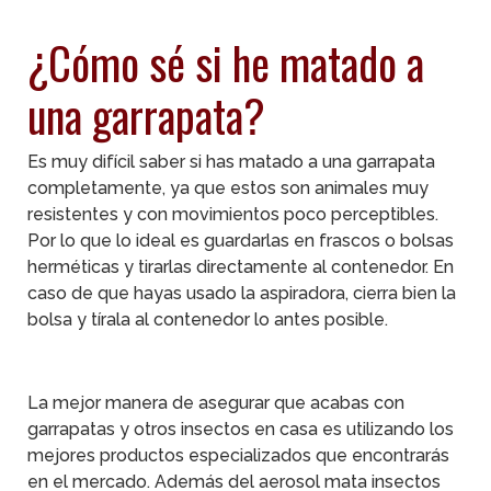
Las cookies de este sitio web se usan para personalizar
¿Cómo sé si he matado a
el contenido y los anuncios, ofrecer funciones de redes
sociales y analizar el tráfico. Además, compartimos
una garrapata?
información sobre el uso que haga del sitio web con
nuestros partners de redes sociales, publicidad y análisis
web, quienes pueden combinarla con otra información que
Es muy difícil saber si has matado a una garrapata
les haya proporcionado o que hayan recopilado a partir
completamente, ya que estos son animales muy
del uso que haya hecho de sus servicios.
resistentes y con movimientos poco perceptibles.
Por lo que lo ideal es guardarlas en frascos o bolsas
herméticas y tirarlas directamente al contenedor. En
caso de que hayas usado la aspiradora, cierra bien la
bolsa y tírala al contenedor lo antes posible.
La mejor manera de asegurar que acabas con
garrapatas y otros insectos en casa es utilizando los
mejores productos especializados que encontrarás
en el mercado. Además del aerosol mata insectos