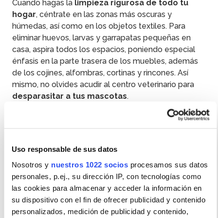
Cuando hagas la
limpieza rigurosa de todo tu
hogar
, céntrate en las zonas más oscuras y
húmedas, así como en los objetos textiles. Para
eliminar huevos, larvas y garrapatas pequeñas en
casa, aspira todos los espacios, poniendo especial
énfasis en la parte trasera de los muebles, además
de los cojines, alfombras, cortinas y rincones. Así
mismo, no olvides acudir al centro veterinario para
desparasitar a tus mascotas
.
Para prevenir que las garrapatas vuelvan a entrar en
tu hogar puedes usar un insecticida que, aparte de
Uso responsable de sus datos
acabar con los insectos, actúe también como efecto
Nosotros y
nuestros 1022 socios
procesamos sus datos
barrera protectora alejándolos de tu casa. El
personales, p.ej., su dirección IP, con tecnologías como
aerosol mata insectos rastreros de Orion
acaba
las cookies para almacenar y acceder la información en
con garrapatas al instante y actúa incluso varias
su dispositivo con el fin de ofrecer publicidad y contenido
semanas después (evita el desarrollo de los huevos
personalizados, medición de publicidad y contenido,
y las larvas).