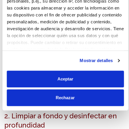
personales, p.ej., su dirección IP, con tecnologías como
las cookies para almacenar y acceder la información en
su dispositivo con el fin de ofrecer publicidad y contenido
personalizados, medición de publicidad y contenido,
investigación de audiencia y desarrollo de servicios. Tiene
la opción de seleccionar quién usa sus datos y con qué
propósitos. Puede cambiar o retirar su consentimiento en
cualquier momento desde la Declaración de cookies o
clicando en el Menú de consentimiento.
Mostrar detalles
Si lo permite, también quisiéramos:
Recopilar información sobre su ubicación
Aceptar
geográfica que puede tener una precisión de varios
metros
Rechazar
Identificar su dispositivo analizándolo activamente
para buscar características específicas (huellas
digitales)
2. Limpiar a fondo y desinfectar en
Obtenga más información sobre cómo se procesan sus
profundidad
datos personales y establezca sus preferencias en la