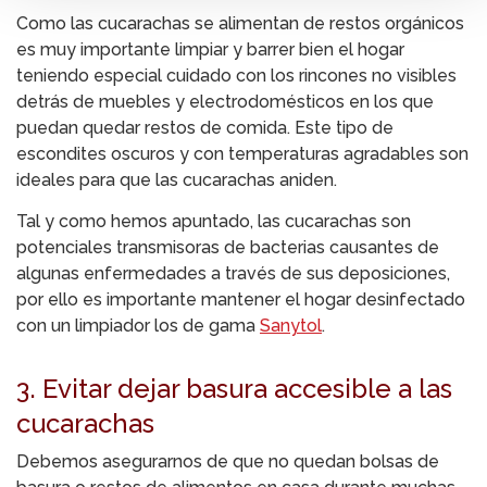
sección de datos
. Puede cambiar o retirar su
Como las cucarachas se alimentan de restos orgánicos
consentimiento en cualquier momento en la Declaración
es muy importante limpiar y barrer bien el hogar
de cookies.
teniendo especial cuidado con los rincones no visibles
detrás de muebles y electrodomésticos en los que
Las cookies de este sitio web se usan para personalizar
puedan quedar restos de comida. Este tipo de
el contenido y los anuncios, ofrecer funciones de redes
escondites oscuros y con temperaturas agradables son
sociales y analizar el tráfico. Además, compartimos
ideales para que las cucarachas aniden.
información sobre el uso que haga del sitio web con
Tal y como hemos apuntado, las cucarachas son
nuestros partners de redes sociales, publicidad y análisis
potenciales transmisoras de bacterias causantes de
web, quienes pueden combinarla con otra información que
algunas enfermedades a través de sus deposiciones,
les haya proporcionado o que hayan recopilado a partir
por ello es importante mantener el hogar desinfectado
del uso que haya hecho de sus servicios.
con un limpiador los de gama
Sanytol
.
3. Evitar dejar basura accesible a las
cucarachas
Debemos asegurarnos de que no quedan bolsas de