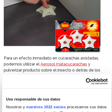
Para un efecto inmediato en cucarachas avistadas,
podemos utilizar el
Aerosol matacucarachas
y
pulverizar producto sobre el insecto o detrás de los
muebles y electrodomésticos, grietas o agujeros por
los cuales sospechamos que pueden acceder a
nuestra casa. También se puede pulverizar en el suelo
a modo de barrera de acceso o gracias a su cánula bajo
Uso responsable de sus datos
los electrodomésticos en grietas, respiraderos, y
rincones de difícil acceso.
Nosotros y
nuestros 1022 socios
procesamos sus datos