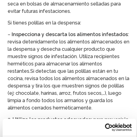
seca en bolsas de almacenamiento selladas para
evitar futuras infestaciones.
Si tienes polillas en la despensa:
–
Inspecciona y descarta los alimentos infestados
:
revisa detenidamente los alimentos almacenados en
la despensa y desecha cualquier producto que
muestre signos de infestación. Utiliza recipientes
herméticos para almacenar los alimentos
restantes.Si detectas que las polillas están en tu
cocina, revisa todos los alimentos almacenados en la
despensa y tira los que muestren signos de polillas
(ej: chocolate, harinas, arroz, frutos secos,…), luego
limpia a fondo todos los armarios y guarda los
alimentos cerrados herméticamente.
2.
Utiliza los productos adecuados:
para prevenir la
aparición de polillas utiliza productos antipolillas de
la ropa como los
colgadores y bolsas antipolillas
de